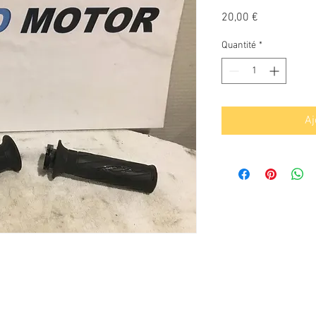
Prix
20,00 €
Quantité
*
Aj