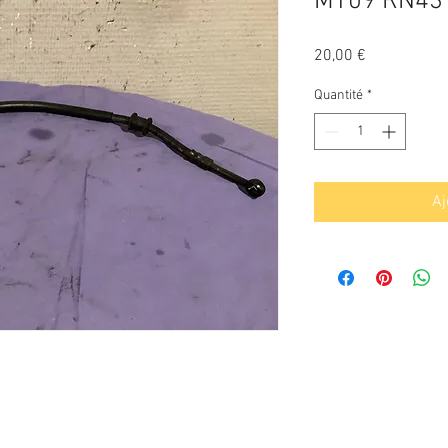
MT09 RN43
Prix
20,00 €
Quantité
*
Aj