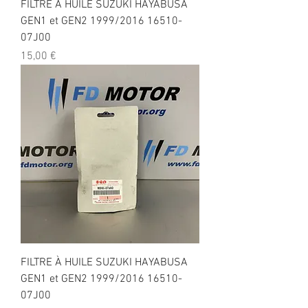
FILTRE À HUILE SUZUKI HAYABUSA
GEN1 et GEN2 1999/2016 16510-
07J00
Prix
15,00 €
FILTRE À HUILE SUZUKI HAYABUSA
GEN1 et GEN2 1999/2016 16510-
07J00