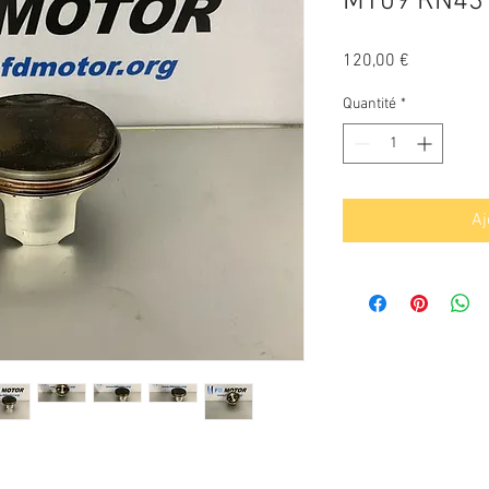
MT09 RN43 
Prix
120,00 €
Quantité
*
Aj