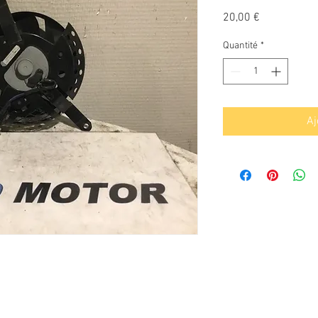
Prix
20,00 €
Quantité
*
Aj